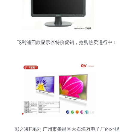
飞利浦四款显示器特价促销，抢购热卖进行中！
彩之凌F系列 广州市番禺区大石海万电子厂的外观