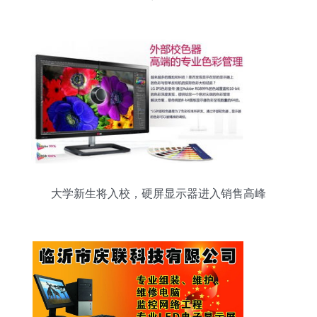
力作
大学新生将入校，硬屏显示器进入销售高峰