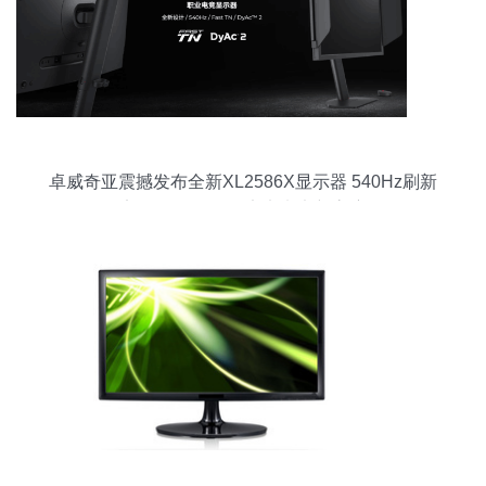
卓威奇亚震撼发布全新XL2586X显示器 540Hz刷新
率仅售7799元，定义电竞新高度