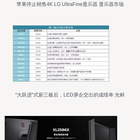
苹果停止销售4K LG UltraFine显示器 显示器市场
的转折点？
“大跃进”式新三板后，LED屏企交出的成绩单 光鲜
数字下的进击与暗涌