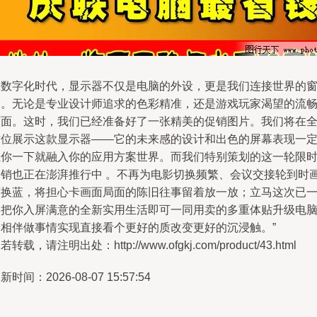
在数字化时代，显示器不仅是电脑的外设，更是我们连接世界的
口。无论是专业设计师追求的色彩精准，还是游戏玩家渴望的流
画面。这时，我们已经准备好了一张精美的促销图片。我们将在
方位展示这款显示器——它的未来感的设计和出色的屏幕表现一
让你一下就融入你的应用方案世界。而我们特别策划的这一轮限
促销也正在澎湃推行中 。不再为电影切换频繁、会议交接轮到时
面换蓝，将担心卡画面局面的陈旧往事留着放一放；立马这次已
次把你入屏满意的全新实用生活即可一同用卖的多重体贴升级电
新相伴做事情实现直接看个更好的质改变更好的沉浸触。”
若转载，请注明出处：http://www.ofgkj.com/product/43.html
新时间：2026-08-07 15:57:54