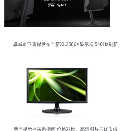
卓威奇亚震撼发布全新XL2586X显示器 540Hz刷新
率仅售7799元，定义电竞新高度
新显显示器采购指南 价格对比、高清图片与优质供