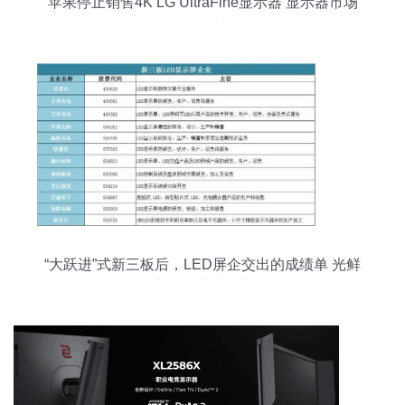
苹果停止销售4K LG UltraFine显示器 显示器市场
的转折点？
“大跃进”式新三板后，LED屏企交出的成绩单 光鲜
数字下的进击与暗涌