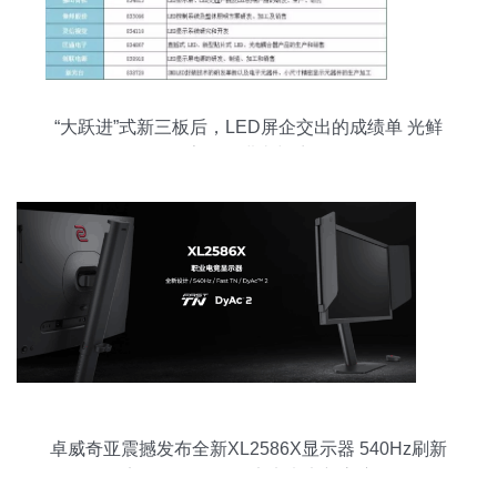
“大跃进”式新三板后，LED屏企交出的成绩单 光鲜
数字下的进击与暗涌
卓威奇亚震撼发布全新XL2586X显示器 540Hz刷新
率仅售7799元，定义电竞新高度