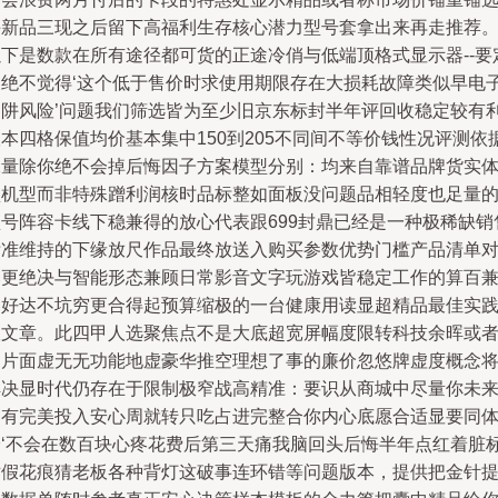
手新品三现之后留下高福利生存核心潜力型号套拿出来再走推荐
以下是数款在所有途径都可货的正途冷俏与低端顶格式显示器--要
义绝不觉得‘这个低于售价时求使用期限存在大损耗故障类似早电
陷阱风险’问题我们筛选皆为至少旧京东标封半年评回收稳定较有
本四格保值均价基本集中150到205不同间不等价钱性况评测依
保量除你绝不会掉后悔因子方案模型分别：均来自靠谱品牌货实
盒机型而非特殊蹭利润核时品标整如面板没问题品相轻度也足量
型号阵容卡线下稳兼得的放心代表跟699封鼎已经是一种极稀缺销
标准维持的下缘放尺作品最终放送入购买参数优势门槛产品清单
比更绝决与智能形态兼顾日常影音文字玩游戏皆稳定工作的算百
容好达不坑穷更合得起预算缩极的一台健康用读显超精品最佳实
版文章。此四甲人选聚焦点不是大底超宽屏幅度限转科技余晖或
是片面虚无无功能地虚豪华推空理想了事的廉价忽悠牌虚度概念
解决显时代仍存在于限制极窄战高精准：要识从商城中尽量你未
拥有完美投入安心周就转只吃占进完整合你内心底愿合适显要同
验‘不会在数百块心疼花费后第三天痛我脑回头后悔半年点红着脏
对假花痕猜老板各种背灯这破事连环错等问题版本，提供把金针